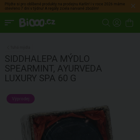
Přijdte si pro oblíbené produkty na prodejnu Karlín! I v roce 2026 máme
otevřeno 7 dní v týdnu! A regály zcela narvané zbožím!
Tuhá mýdla
SIDDHALEPA
MÝDLO
SPEARMINT, AYURVEDA
LUXURY SPA
60 G
Výprodej