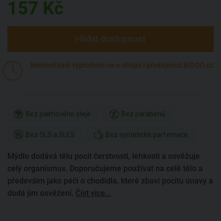
157
Kč
Hlídat dostupnost
Momentálně vyprodané na e-shopu i prodejnách BiOOO.cz
Bez palmového oleje
Bez parabenů
Bez SLS a SLES
Bez syntetické parfemace
Mýdlo dodává tělu pocit čerstvosti, lehkosti a osvěžuje
celý organismus. Doporučujeme používat na celé tělo a
především jako péči o chodidla, které zbaví pocitu únavy a
dodá jim osvěžení.
Číst více...