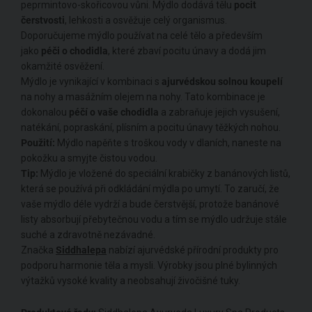
peprmintovo-skořicovou vůni. Mýdlo dodává tělu
pocit
čerstvosti
, lehkosti a osvěžuje celý organismus.
Doporučujeme mýdlo používat na celé tělo a především
jako
péči o chodidla
, které zbaví pocitu únavy a dodá jim
okamžité osvěžení.
Mýdlo je vynikající v kombinaci s
ajurvédskou solnou koupelí
na nohy a masážním olejem na nohy. Tato kombinace je
dokonalou
péčí o vaše chodidla
a zabraňuje jejich vysušení,
natékání, popraskání, plísním a pocitu únavy těžkých nohou.
Použití:
Mýdlo napěňte s troškou vody v dlaních, naneste na
pokožku a smyjte čistou vodou.
Tip:
Mýdlo je vložené do speciální krabičky z banánových listů,
která se používá při odkládání mýdla po umytí. To zaručí, že
vaše mýdlo déle vydrží a bude čerstvější, protože banánové
listy absorbují přebytečnou vodu a tím se mýdlo udržuje stále
suché a zdravotně nezávadné.
Značka
Siddhalepa
nabízí ajurvédské přírodní produkty pro
podporu harmonie těla a mysli. Výrobky jsou plné bylinných
výtažků vysoké kvality a neobsahují živočišné tuky.