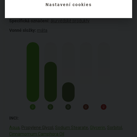
Obal:
papírový
Nastavení cookies
Přebal:
plastový
Specifická označení:
ájurvédské produkty
Vonné složky:
máta
INCI:
Aqua
,
Propylene Glycol
,
Sodium Stearate
,
Glycerin
,
Sorbitol
,
Cinnamomum Camphora Oil