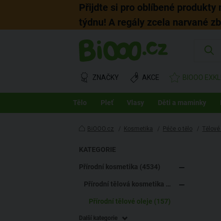
Přijdte si pro oblíbené produkty
týdnu! A regály zcela narvané z
ZNAČKY
AKCE
BIOOO EXKL
Tělo
Pleť
Vlasy
Děti a maminky
BiOOO.cz
/
Kosmetika
/
Péče o tělo
/
Tělové
KATEGORIE
Přírodní kosmetika (4534)
Přírodní tělová kosmetika (1187)
Přírodní tělové oleje (157)
Další kategorie