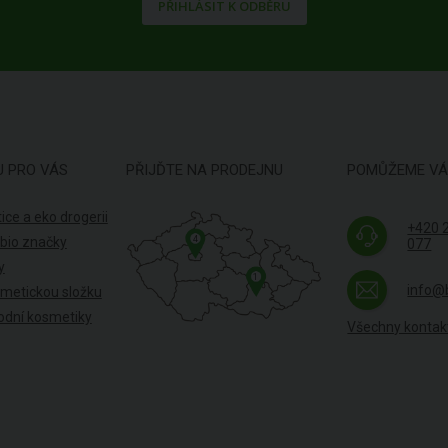
PŘIHLÁSIT K ODBĚRU
U PRO VÁS
PŘIJĎTE NA PRODEJNU
POMŮŽEME V
ice a eko drogerii
+420 
4
 bio značky
077
y
1
info@
smetickou složku
odní kosmetiky
Všechny kontak