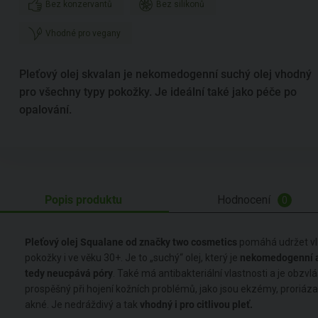
Bez konzervantů
Bez silikonů
Vhodné pro vegany
Pleťový olej skvalan je nekomedogenní suchý olej vhodný
pro všechny typy pokožky. Je ideální také jako péče po
opalování.
Popis produktu
Hodnocení
0
Pleťový olej Squalane od značky two cosmetics
pomáhá udržet vl
pokožky i ve věku 30+. Je to „suchý“ olej, který je
nekomedogenní 
tedy neucpává póry
. Také má antibakteriální vlastnosti a je obzvlá
prospěšný při hojení kožních problémů, jako jsou ekzémy, proriáza
akné. Je nedráždivý a tak
vhodný i pro citlivou pleť.