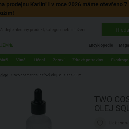
 na prodejnu Karlín! I v roce 2026 máme otevřeno 7 
božím!
Hleda
UZIVNĚ
Encyklopedie
Maga
Muži
Vůně
Líčení
Zdraví
Zdravé potraviny
Ekodroge
 oleje
/
two cosmetics Pleťový olej Squalane 50 ml
TWO CO
OLEJ SQ
Uložit na 