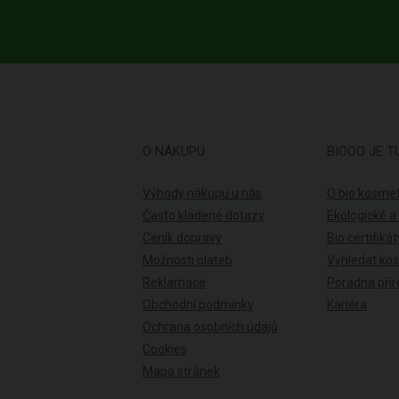
O NÁKUPU
BIOOO JE T
Výhody nákupu u nás
O bio kosmet
Často kladené dotazy
Ekologické a
Ceník dopravy
Bio certifikát
Možnosti plateb
Vyhledat ko
Reklamace
Poradna přír
Obchodní podmínky
Kariéra
Ochrana osobních údajů
Cookies
Mapa stránek