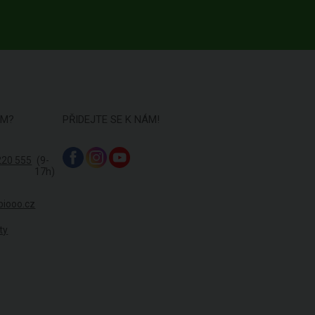
ÁM?
PŘIDEJTE SE K NÁM!
220 555
(9-
17h)
biooo.cz
ty