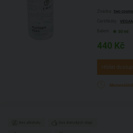
Značka:
two cosme
Certifikáty:
VEGA
Balení:
50 ml
440
Kč
Hlídat dostu
Momentálně
Bez alkoholu
Bez éterických olejů