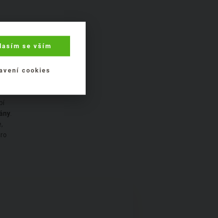
lasím se vším
avení cookies
můžete
bí
iány
.
,
pro