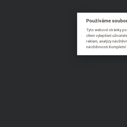
Používáme soubor
Tyto webové stránky pou
cílem vylepšení uživate
reklam, analýzy návštěvn
návštěvnosti.Kompletní 