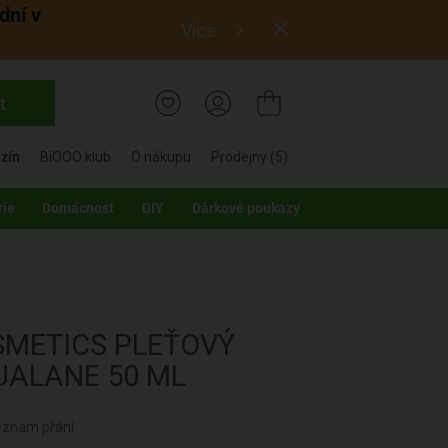
dní v
Více
t
zín
BiOOO klub
O nákupu
Prodejny (5)
rie
Domácnost
DIY
Dárkové poukazy
SMETICS
PLEŤOVÝ
UALANE
50 ML
seznam přání