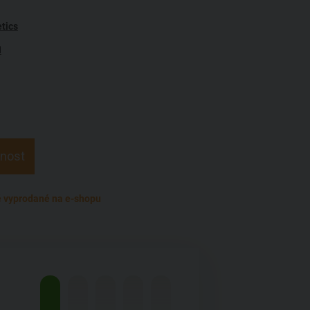
tics
N
pnost
 vyprodané na e-shopu