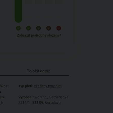
>
Zobrazit podrobné složení
Položit dotaz
hkost
Typ pleti:
všechny typy pleti
a
ště
Výrobce:
two s.r.o., Klemensova
 či
2514/1 , 811 09, Bratislava,