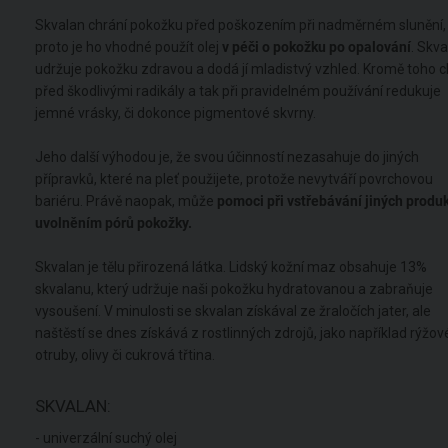
Skvalan chrání pokožku před poškozením při nadměrném slunění,
proto je ho vhodné použít olej
v péči o
pokožku po opalování
. Skv
udržuje pokožku zdravou a dodá jí mladistvý vzhled. Kromě toho c
před škodlivými radikály a tak při pravidelném používání redukuje
jemné vrásky, či dokonce pigmentové skvrny.
Jeho další výhodou je, že svou účinností nezasahuje do jiných
přípravků, které na pleť použijete, protože nevytváří povrchovou
bariéru. Právě naopak, může
pomoci při vstřebávání jiných produ
uvolněním pórů pokožky.
Skvalan je tělu přirozená látka. Lidský kožní maz obsahuje 13%
skvalanu, který udržuje naši pokožku hydratovanou a zabraňuje
vysoušení. V minulosti se skvalan získával ze žraločích jater, ale
naštěstí se dnes získává z rostlinných zdrojů, jako například rýžov
otruby, olivy či cukrová třtina.
SKVALAN:
- univerzální suchý olej