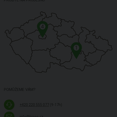
PŘIJĎTE NA PRODEJNU
4
1
POMŮŽEME VÁM?
+420 220 555 077
(9-17h)
info@biooo.cz