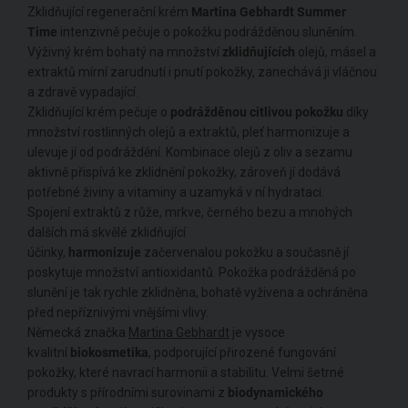
Zklidňující regenerační krém
Martina Gebhardt Summer
Time
intenzivně pečuje o pokožku podrážděnou sluněním.
Výživný krém bohatý na množství
zklidňujících
olejů, másel a
extraktů mírní zarudnutí i pnutí pokožky, zanechává ji vláčnou
a zdravě vypadající.
Zklidňující krém pečuje o
podrážděnou citlivou pokožku
díky
množství rostlinných olejů a extraktů, pleť harmonizuje a
ulevuje jí od podráždění. Kombinace olejů z oliv a sezamu
aktivně přispívá ke zklidnění pokožky, zároveň jí dodává
potřebné živiny a vitaminy a uzamyká v ní hydrataci.
Spojení extraktů z růže, mrkve, černého bezu a mnohých
dalších má skvělé zklidňující
účinky,
harmonizuje
začervenalou pokožku a současně jí
poskytuje množství antioxidantů. Pokožka podrážděná po
slunění je tak rychle zklidněna, bohatě vyživena a ochráněna
před nepříznivými vnějšími vlivy.
Německá značka
Martina Gebhardt
je vysoce
kvalitní
biokosmetika
, podporující přirozené fungování
pokožky, které navrací harmonii a stabilitu. Velmi šetrné
produkty s přírodními surovinami z
biodynamického