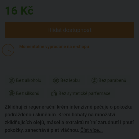
16
Kč
Hlídat dostupnost
Momentálně vyprodané na e-shopu
Bez alkoholu
Bez lepku
Bez parabenů
Bez silikonů
Bez syntetické parfemace
Zklidňující regenerační krém intenzivně pečuje o pokožku
podrážděnou sluněním. Krém bohatý na množství
zklidňujících olejů, másel a extraktů mírní zarudnutí i pnutí
pokožky, zanechává pleť vláčnou.
Číst více...