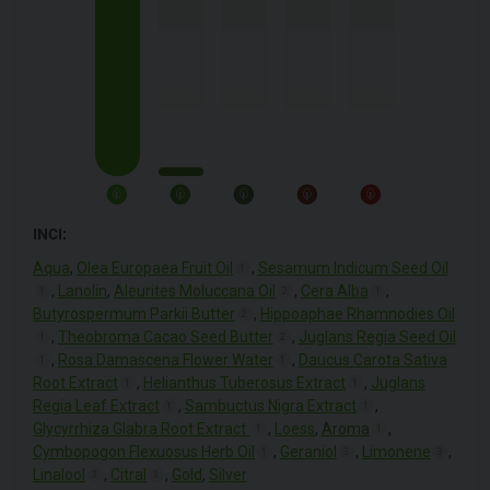
INCI:
Aqua
,
Olea Europaea Fruit Oil
,
Sesamum Indicum Seed Oil
1
,
Lanolin
,
Aleurites Moluccana Oil
,
Cera Alba
,
1
2
1
Butyrospermum Parkii Butter
,
Hippoaphae Rhamnodies Oil
2
,
Theobroma Cacao Seed Butter
,
Juglans Regia Seed Oil
1
2
,
Rosa Damascena Flower Water
,
Daucus Carota Sativa
1
1
Root Extract
,
Helianthus Tuberosus Extract
,
Juglans
1
1
Regia Leaf Extract
,
Sambuctus Nigra Extract
,
1
1
Glycyrrhiza Glabra Root Extract
,
Loess
,
Aroma
,
1
1
Cymbopogon Flexuosus Herb Oil
,
Geraniol
,
Limonene
,
1
3
3
Linalool
,
Citral
,
Gold
,
Silver
3
3