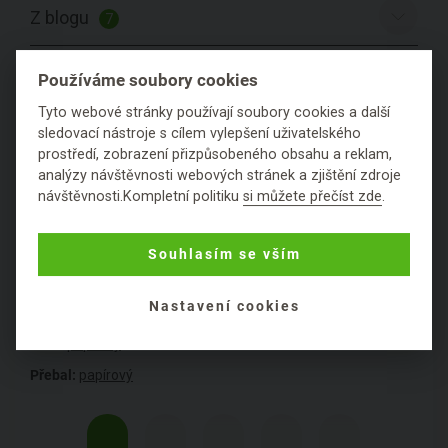
Z blogu
7
Hodnocení
Používáme soubory cookies
Tyto webové stránky používají soubory cookies a další
Položit dotaz
sledovací nástroje s cílem vylepšení uživatelského
prostředí, zobrazení přizpůsobeného obsahu a reklam,
analýzy návštěvnosti webových stránek a zjištění zdroje
návštěvnosti.Kompletní politiku
si můžete přečíst zde
.
PODROBNÉ SLOŽENÍ
Souhlasím se vším
PRODUKTU
Nastavení cookies
Konzistence:
krémová
Obal:
papírový
Přebal:
papírový