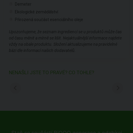
Demeter
1
Ekologické zemědělství
2
Přirozená součást esenciálního oleje
3
Upozorňujeme, že seznam ingrediencí se u produktů může čas
od času měnit a mírně se lišit. Nejaktuálnější informace najdete
vždy na obale produktu. Složení aktualizujeme na pravidelné
bázi dle informací našich dodavatelů.
NENAŠLI JSTE TO PRAVÉ? CO TOHLE?
Staň se součástí BiOOO generace a odebírej