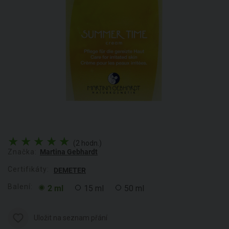
(2 hodn.)
Značka:
Martina Gebhardt
Certifikáty:
DEMETER
Balení:
2 ml
15 ml
50 ml
Uložit na seznam přání