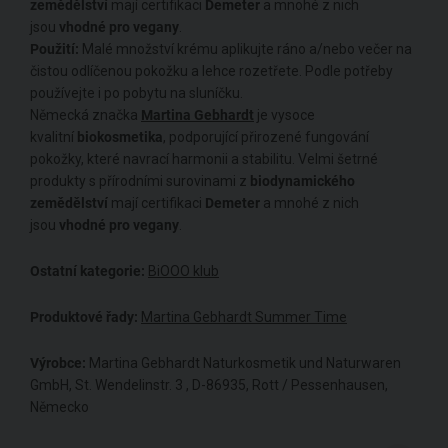
zemědělství
mají certifikaci
Demeter
a mnohé z nich
jsou
vhodné pro vegany
.
Použití:
Malé množství krému aplikujte ráno a/nebo večer na
čistou odlíčenou pokožku a lehce rozetřete. Podle potřeby
používejte i po pobytu na sluníčku.
Německá značka
Martina Gebhardt
je vysoce
kvalitní
biokosmetika
, podporující přirozené fungování
pokožky, které navrací harmonii a stabilitu. Velmi šetrné
produkty s přírodními surovinami z
biodynamického
zemědělství
mají certifikaci
Demeter
a mnohé z nich
jsou
vhodné pro vegany
.
Ostatní kategorie:
BiOOO klub
Produktové řady:
Martina Gebhardt Summer Time
Výrobce:
Martina Gebhardt Naturkosmetik und Naturwaren
GmbH, St. Wendelinstr. 3 , D-86935, Rott / Pessenhausen,
Německo