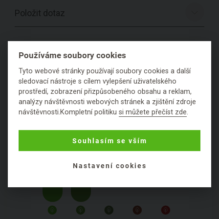
Položit dotaz
Používáme soubory cookies
PODROBNÉ SLOŽENÍ
Tyto webové stránky používají soubory cookies a další
PRODUKTU
sledovací nástroje s cílem vylepšení uživatelského
prostředí, zobrazení přizpůsobeného obsahu a reklam,
analýzy návštěvnosti webových stránek a zjištění zdroje
návštěvnosti.Kompletní politiku
si můžete přečíst zde
.
Souhlasím se vším
Nastavení cookies