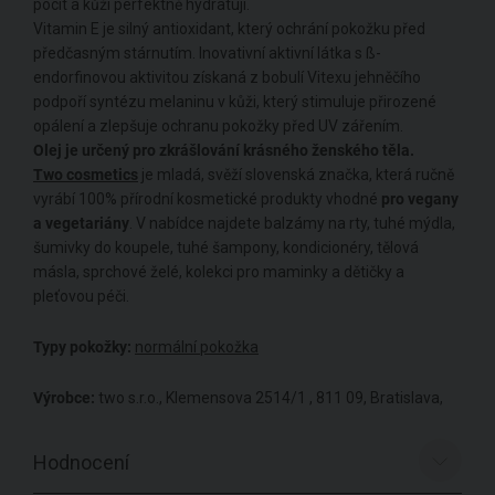
pocit a kůži perfektně hydratují.
Vitamin E je silný antioxidant, který ochrání pokožku před
předčasným stárnutím. Inovativní aktivní látka s ß-
endorfinovou aktivitou získaná z bobulí Vitexu jehněčího
podpoří syntézu melaninu v kůži, který stimuluje přirozené
opálení a zlepšuje ochranu pokožky před UV zářením.
Olej je určený pro zkrášlování krásného ženského těla.
Two cosmetics
je mladá, svěží slovenská značka, která ručně
vyrábí 100% přírodní kosmetické produkty vhodné
pro vegany
a vegetariány
. V nabídce najdete balzámy na rty, tuhé mýdla,
šumivky do koupele, tuhé šampony, kondicionéry, tělová
másla, sprchové želé, kolekci pro maminky a dětičky a
pleťovou péči.
Typy pokožky:
normální pokožka
Výrobce:
two s.r.o., Klemensova 2514/1 , 811 09, Bratislava,
Hodnocení