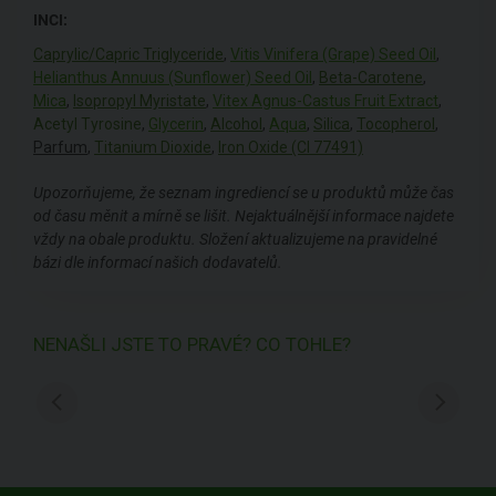
INCI:
Caprylic/Capric Triglyceride
,
Vitis Vinifera (Grape) Seed Oil
,
Helianthus Annuus (Sunflower) Seed Oil
,
Beta-Carotene
,
Mica
,
Isopropyl Myristate
,
Vitex Agnus-Castus Fruit Extract
,
Acetyl Tyrosine
,
Glycerin
,
Alcohol
,
Aqua
,
Silica
,
Tocopherol
,
Parfum
,
Titanium Dioxide
,
Iron Oxide (CI 77491)
Upozorňujeme, že seznam ingrediencí se u produktů může čas
od času měnit a mírně se lišit. Nejaktuálnější informace najdete
vždy na obale produktu. Složení aktualizujeme na pravidelné
bázi dle informací našich dodavatelů.
NENAŠLI JSTE TO PRAVÉ? CO TOHLE?