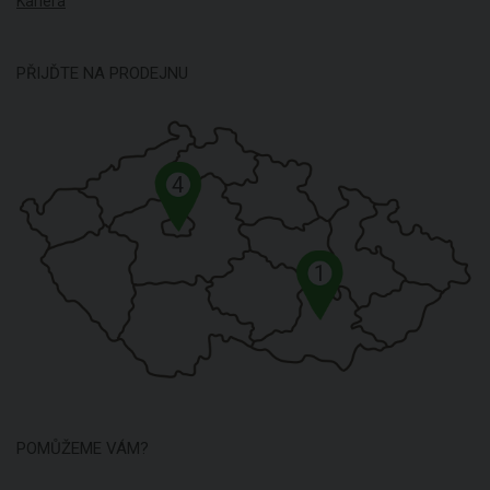
Kariéra
PŘIJĎTE NA PRODEJNU
4
1
POMŮŽEME VÁM?