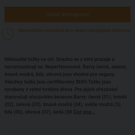
Hlídat dostupnost
Momentálně vyprodané na e-shopu i prodejnách BiOOO.cz
Měkoučké tužky na oči. Snadno se s nimi pracuje a
nerozmazávají se. Neparfémované. Barvy černá, zelená,
tmavě modrá, bílá, olivová jsou vhodné pro vegany.
Všechny tužky jsou certifikovány BDIH.Tužky jsou
vyrobeny z velmi tvrdého dřeva. Pro jejich ořezávání
doporučuji ořezávátko benecos.Barvy: černá (01), hnědá
(02), zelená (03), tmavě modrá (04), světle modrá (5),
bílá (06), olivová (07), šedá (08
Číst více...