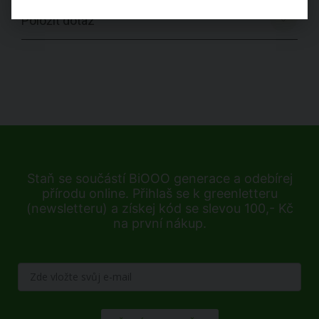
Položit dotaz
Staň se součástí BiOOO generace a odebírej
přírodu online. Přihlaš se k greenletteru
(newsletteru) a získej kód se slevou 100,- Kč
na první nákup.