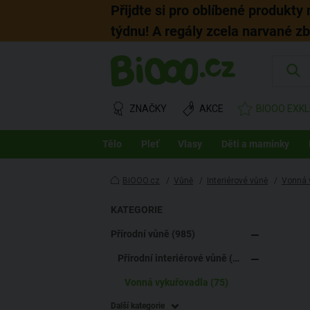
Přijdte si pro oblíbené produkty
týdnu! A regály zcela narvané z
ZNAČKY
AKCE
BIOOO EXKL
Tělo
Pleť
Vlasy
Děti a maminky
BiOOO.cz
/
Vůně
/
Interiérové vůně
/
Vonná 
KATEGORIE
Přírodní vůně (985)
Přírodní interiérové vůně (207)
Vonná vykuřovadla (75)
Další kategorie