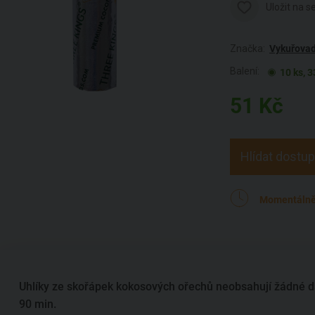
Uložit na 
Značka:
Vykuřova
Balení:
10 ks, 
51
Kč
Hlídat dostu
Momentálně
Uhlíky ze skořápek kokosových ořechů neobsahují žádné da
90 min.