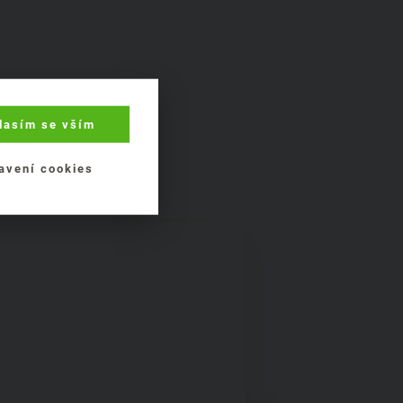
lasím se vším
ých
avení cookies