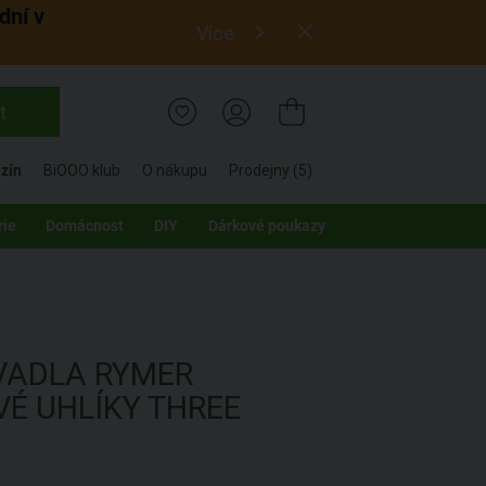
dní v
Více
t
zín
BiOOO klub
O nákupu
Prodejny (5)
rie
Domácnost
DIY
Dárkové poukazy
VADLA RYMER
É UHLÍKY THREE