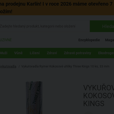
 na prodejnu Karlín! I v roce 2026 máme otevřeno 7 
božím!
Hleda
UZIVNĚ
Encyklopedie
Maga
Muži
Vůně
Líčení
Zdraví
Zdravé potraviny
Ekodroge
vykuřovadla
/
Vykuřovadla Rymer Kokosové uhlíky Three Kings 10 ks, 33 mm
VYKUŘO
KOKOSOV
KINGS