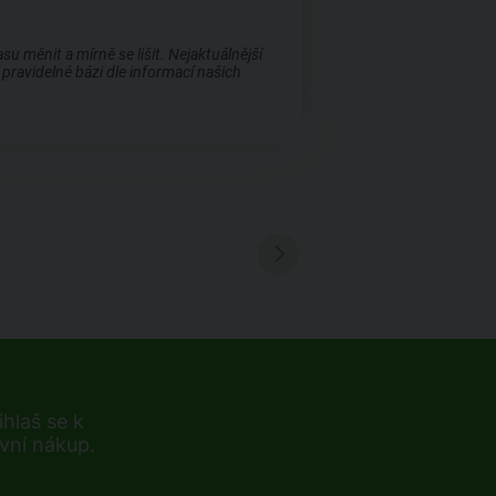
 měnit a mírně se lišit. Nejaktuálnější
pravidelné bázi dle informací našich
hlaš se k
rvní nákup.