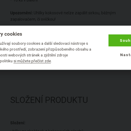
Upozornění:
Uhlíky kokosové nelze zapálit sirkou, běžným
zapalovačem, či svíčkou!
Společnost
Rymer
se zabývá prodejem
vykuřovadel
a dalších
y cookies
souvisejících rituálních produktů. Nabízí široký sortiment
nejvyšší
Souh
žívají soubory cookies a další sledovací nástroje s
kvality
- to znamená bez syntetických příměsí, syntetických vonn
lského prostředí, zobrazení přizpůsobeného obsahu a
látek a barviv.
osti webových stránek a zjištění zdroje
Nast
politiku
si můžete přečíst zde
.
SLOŽENÍ PRODUKTU
Složení: