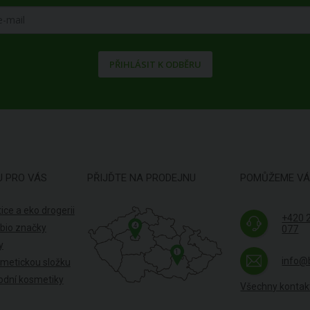
PŘIHLÁSIT K ODBĚRU
U PRO VÁS
PŘIJĎTE NA PRODEJNU
POMŮŽEME V
ice a eko drogerii
+420 
4
 bio značky
077
y
1
info@
smetickou složku
odní kosmetiky
Všechny kontak