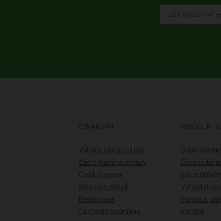
O NÁKUPU
BIOOO JE T
Výhody nákupu u nás
O bio kosmet
Často kladené dotazy
Ekologické a
Ceník dopravy
Bio certifikát
Možnosti plateb
Vyhledat ko
Reklamace
Poradna přír
Obchodní podmínky
Kariéra