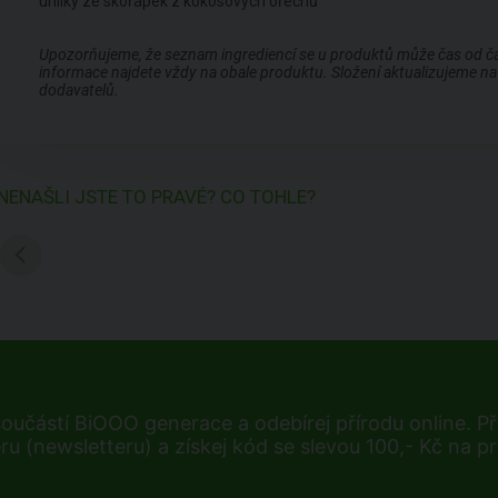
uhlíky ze skořápek z kokosových ořechů
Upozorňujeme, že seznam ingrediencí se u produktů může čas od času
informace najdete vždy na obale produktu. Složení aktualizujeme na 
dodavatelů.
NENAŠLI JSTE TO PRAVÉ? CO TOHLE?
součástí BiOOO generace a odebírej přírodu online. Při
ru (newsletteru) a získej kód se slevou 100,- Kč na p