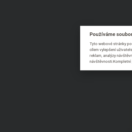
Používáme soubor
Tyto webové stránky pou
cílem vylepšení uživate
reklam, analýzy návštěvn
návštěvnosti.Kompletní 