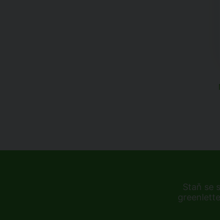
Staň se 
greenlette