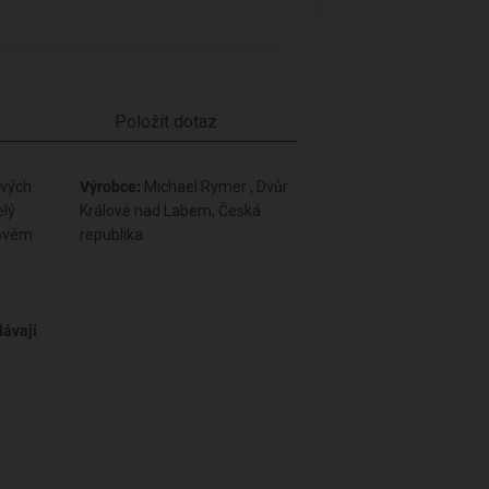
Položit dotaz
ových
Výrobce:
Michael Rymer , Dvůr
elý
Králové nad Labem, Česká
novém
republika
dávají