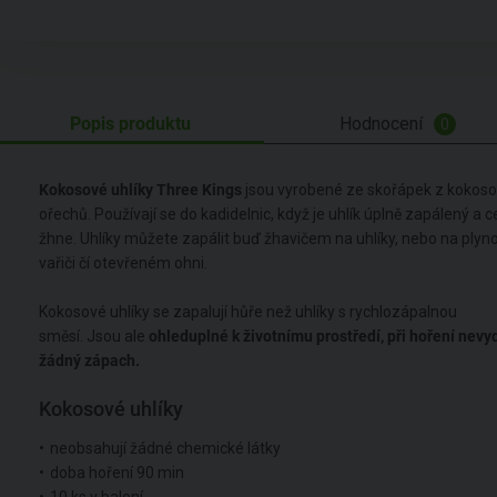
Popis produktu
Hodnocení
0
Kokosové uhlíky Three Kings
jsou vyrobené ze skořápek z kokos
ořechů. Používají se do kadidelnic, když je uhlík úplně zapálený a c
žhne. Uhlíky můžete zapálit buď žhavičem na uhlíky, nebo na ply
vařiči čí otevřeném ohni.
Kokosové uhlíky se zapalují hůře než uhlíky s rychlozápalnou
směsí. Jsou ale
ohleduplné k životnímu prostředí, při hoření nevy
žádný zápach.
Kokosové uhlíky
neobsahují žádné chemické látky
doba hoření 90 min
10 ks v balení