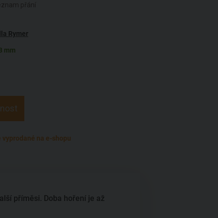
seznam přání
dla Rymer
33 mm
pnost
 vyprodané na e-shopu
lší příměsi. Doba hoření je až