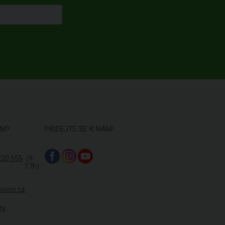
ÁM?
PŘIDEJTE SE K NÁM!
220 555
(9-
17h)
biooo.cz
ty