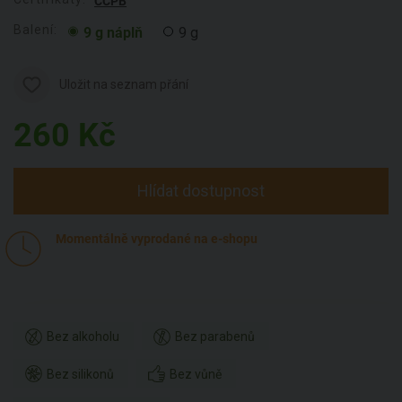
CCPB
Balení:
9 g náplň
9 g
Uložit na seznam přání
260
Kč
Hlídat dostupnost
Momentálně vyprodané na e-shopu
Bez alkoholu
Bez parabenů
Bez silikonů
Bez vůně