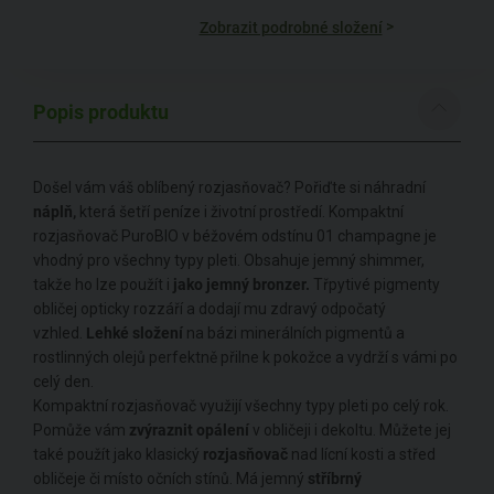
>
Zobrazit podrobné složení
Popis produktu
Došel vám váš oblíbený rozjasňovač? Pořiďte si náhradní
náplň,
která šetří peníze i životní prostředí. Kompaktní
rozjasňovač PuroBIO v béžovém odstínu 01 champagne je
vhodný pro všechny typy pleti. Obsahuje jemný shimmer,
takže ho lze použít i
jako jemný bronzer.
Třpytivé pigmenty
obličej opticky rozzáří a dodají mu zdravý odpočatý
vzhled.
Lehké složení
na bázi minerálních pigmentů a
rostlinných olejů perfektně přilne k pokožce a vydrží s vámi po
celý den.
Kompaktní rozjasňovač využijí všechny typy pleti po celý rok.
Pomůže vám
zvýraznit opálení
v obličeji i dekoltu. Můžete jej
také použít jako klasický
rozjasňovač
nad lícní kosti a střed
obličeje či místo očních stínů. Má jemný
stříbrný