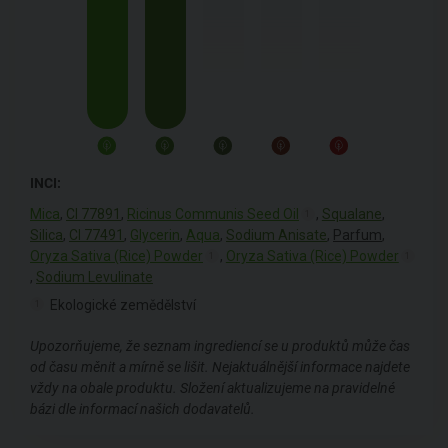
INCI:
Mica
,
Cl 77891
,
Ricinus Communis Seed Oil
,
Squalane
,
1
Silica
,
Cl 77491
,
Glycerin
,
Aqua
,
Sodium Anisate
,
Parfum
,
Oryza Sativa (Rice) Powder
,
Oryza Sativa (Rice) Powder
1
1
,
Sodium Levulinate
Ekologické zemědělství
1
Upozorňujeme, že seznam ingrediencí se u produktů může čas
od času měnit a mírně se lišit. Nejaktuálnější informace najdete
vždy na obale produktu. Složení aktualizujeme na pravidelné
bázi dle informací našich dodavatelů.