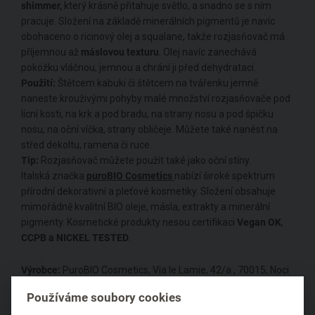
shimmer,
který krásně přitahuje světlo, a snadno se s ním
pracuje. Složení na základě minerálních pigmentů je navíc
obohaceno o ricinový olej a squalane, takže rozjasňovač má
příjemnou až
máslovou texturu
. Olej navíc zanechává
pokožku vláčnou, jemnou a chrání ji před dehydratací.
Použití:
Štětcem kabuki či štětcem na tvářenku jemně
naneste krouživými pohyby malé množství rozjasňovače pod
lícní kosti, na krk a pod bradu, na strany nosu a pod špičku
nosu, na oční víčka, strany obličeje. Můžete také nanést na
střed dekoltu, ramena či ruce.
Tip:
Rozjasňovač můžete použít také jako oční stíny.
Italská značka
puroBIO Cosmetics
nabízí široké spektrum
přírodní dekorativní a pleťové kosmetiky. Složení obsahuje
mimořádně kvalitní BIO oleje, másla, extrakty a minerální
pigmenty. Kosmetické produkty nesou certifikaci
Vegan OK
,
CCPB a NICKEL TESTED
.
Výrobce:
PuroBIO Cosmetics, Via le Lamie, 42/a , 70015, Noci
– Ba, Itálie
Používáme soubory cookies