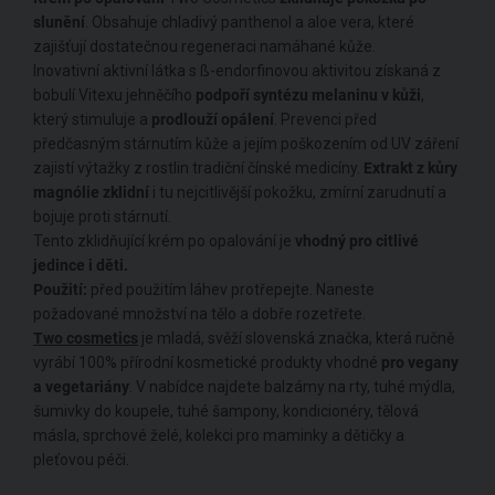
slunění
. Obsahuje chladivý panthenol a aloe vera, které
zajišťují dostatečnou regeneraci namáhané kůže.
Inovativní aktivní látka s ß-endorfinovou aktivitou získaná z
bobulí Vitexu jehněčího
podpoří syntézu melaninu v kůži
,
který stimuluje a
prodlouží opálení
. Prevenci před
předčasným stárnutím kůže a jejím poškozením od UV záření
zajistí výtažky z rostlin tradiční čínské medicíny.
Extrakt z kůry
magnólie zklidní
i tu nejcitlivější pokožku, zmírní zarudnutí a
bojuje proti stárnutí.
Tento zklidňující krém po opalování je
vhodný pro citlivé
jedince i děti.
Použití:
před použitím láhev protřepejte. Naneste
požadované množství na tělo a dobře rozetřete.
Two cosmetics
je mladá, svěží slovenská značka, která ručně
vyrábí 100% přírodní kosmetické produkty vhodné
pro vegany
a vegetariány
. V nabídce najdete balzámy na rty, tuhé mýdla,
šumivky do koupele, tuhé šampony, kondicionéry, tělová
másla, sprchové želé, kolekci pro maminky a dětičky a
pleťovou péči.