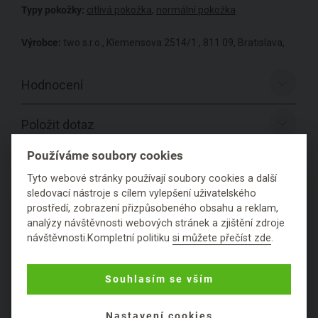
Typy pokožky:
citlivá pokožka
,
normální pokožka
Výrobce:
two s.r.o., Klemensova 2514/1 , 811 09, Bratislava,
Hodnocení
Položit dotaz
Používáme soubory cookies
Tyto webové stránky používají soubory cookies a další
sledovací nástroje s cílem vylepšení uživatelského
PODROBNÉ SLOŽENÍ
prostředí, zobrazení přizpůsobeného obsahu a reklam,
PRODUKTU
analýzy návštěvnosti webových stránek a zjištění zdroje
návštěvnosti.Kompletní politiku
si můžete přečíst zde
.
Souhlasím se vším
Nastavení cookies