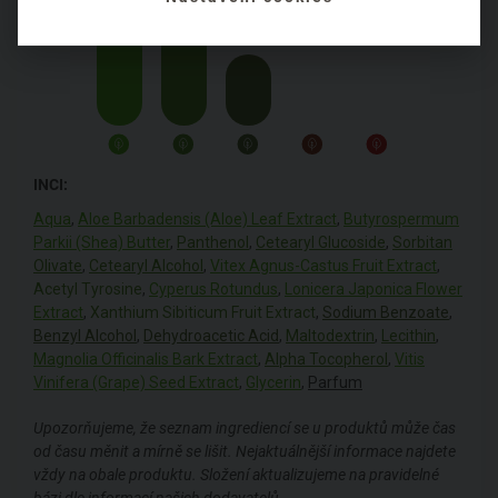
INCI:
Aqua
,
Aloe Barbadensis (Aloe) Leaf Extract
,
Butyrospermum
Parkii (Shea) Butter
,
Panthenol
,
Cetearyl Glucoside
,
Sorbitan
Olivate
,
Cetearyl Alcohol
,
Vitex Agnus-Castus Fruit Extract
,
Acetyl Tyrosine
,
Cyperus Rotundus
,
Lonicera Japonica Flower
Extract
,
Xanthium Sibiticum Fruit Extract
,
Sodium Benzoate
,
Benzyl Alcohol
,
Dehydroacetic Acid
,
Maltodextrin
,
Lecithin
,
Magnolia Officinalis Bark Extract
,
Alpha Tocopherol
,
Vitis
Vinifera (Grape) Seed Extract
,
Glycerin
,
Parfum
Upozorňujeme, že seznam ingrediencí se u produktů může čas
od času měnit a mírně se lišit. Nejaktuálnější informace najdete
vždy na obale produktu. Složení aktualizujeme na pravidelné