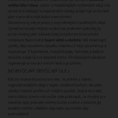
celého těla i vlasy
. Jeden z nejběžnějších rostlinných olejů má
výrazné zvláčňující a regenerační účinky, podporuje prokrvení
pleti a pomáhá hojit kožní onemocnění.
Slunečnicový olej je jeden z nejznámějších rostlinných olejů.
Označuje se jako hřejivý, podporuje prokrvení pokožky, je
proto vhodný jako základní olej pro přírodní kosmetické
receptury. Napomáhá
hojení akné a ekzémů.
Má zvláčňující
účinky, díky vysokému obsahu vitaminu E kůži výborně hojí a
regeneruje. V kosmetice, masážní praxi, farmacii a dalších
oborech zaujímá své důležité místo. Při vlasových zábalech
regeneruje a navrací vlasům lesk a pružnost.
NEOBYČEJNÝ OBYČEJNÝ OLEJ
Kdo by neznal slunečnicový olej. Je jedním z vůbec
nejpoužívanějších olejů v teplé i studené kuchyni, ale jeho
účinky můžete pocítit i při vnějším použití. Jedná se o olej
velmi běžný, přesto vás může mile překvapit. Je vhodný pro
všechny typy pokožky včetně suché a citlivé a můžete jej
snadno míchat s dalšími oleji nebo jej ovonět oleji
esenciálními.