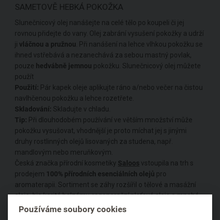
SAMETOVĚ HEBKÁ POKOŽKA
Slunečnicový olej nanášejte na celé tělo po koupeli či jej
rovnou přidejte do vany. Olej zabrání vysušení pokožky a udrží
ji
vláčnou a pružnou
. Při nanášení na lehce vlhkou pokožku se
ihned vstřebává a nezanechává za sebou mastný povlak,
pouze
hedvábně jemnou
pokožku. Slunečnicový olej můžete
použít
Použití:
Pár kapek oleje aplikujte ráno a/nebo večer na čistou
navlhčenou pokožku a lehce rozetřete.
Skladování:
Skladujte v chladu.
Tip:
Při dlouhodobém používání ve větším množství může
pokožku vysušovat, vhodnější je proto míchat jej s jinými
druhy rostlinných olejů lisovaných za studena, např.
mandlovým nebo meruňkovým.
Česká značka přírodní kosmetiky
Saloos
vstoupila na trh s
prodejem
100% přírodních esenciálních olejů
pro
aromaterapii. Sortiment se záhy rozšířil o tělové a masážní
oleje, bio karité balzámy, regenerační pleťové oleje a mnohé
další. Výrobky neobsahují žádné umělé konzervanty a barviva,
Používáme soubory cookies
syntetickou parfemaci či ropné produkty. Jako první v České