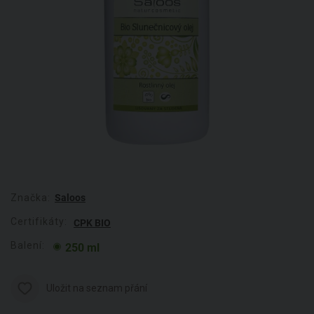
Značka:
Saloos
Certifikáty:
CPK BIO
Balení:
250 ml
Uložit na seznam přání