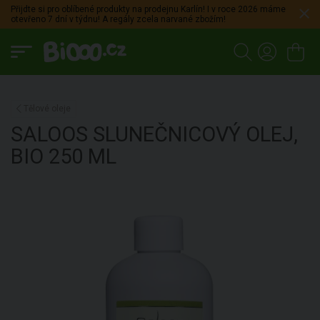
Přijdte si pro oblíbené produkty na prodejnu Karlín! I v roce 2026 máme
otevřeno 7 dní v týdnu! A regály zcela narvané zbožím!
Tělové oleje
SALOOS
SLUNEČNICOVÝ OLEJ,
BIO
250 ML