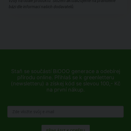
vždy na obale produktu. Složení aktualizujeme na pravidelné
bázi dle informací našich dodavatelů.
Staň se součástí BiOOO generace a odebírej
přírodu online. Přihlaš se k greenletteru
(newsletteru) a získej kód se slevou 100,- Kč
na první nákup.
PŘIHLÁSIT K ODBĚRU