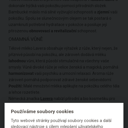
dokonale hýčká vaši pokožku pomocí přírodních složek.
Bambucké máslo má silné vyživující schopnosti a
zjemní
vaši
pokožku. Spolu se slunečnicovým olejem se tak postará o
uzamknutí potřebné hydratace v pokožce a posiluje její
přirozenou
obnovovací a revitalizační
schopnost.
OMAMNÁ VŮNĚ
Tělové mléko Lavera obsahuje výtažek z růže, který nejen, že
příznivě působí na pokožku, ale zároveň dodává mléku
lahodnou
vůni, která působí stimulačně na všechny vaše
smysly. Vůně divoké růže je velice ženská a magická, pomáhá
harmonizovat
vaši psychiku a umocní relaxaci. Aroma růže
zároveň pomáhá podporovat zdravé ženské sebevědomí.
Použití:
Malé množství mléka aplikujte na pokožku celého těla
a lehce rozetřete.
Německá značka
Lavera
nabízí přírodní a bio kosmetiku pro
celou rodinu. Jako jedna z prvních byla dostupná i v řetězcích
Používáme soubory cookies
drogerií. Za její historií stojí Thomas Haas, který sám trpěl
neurodermatitidou a hledal cesty, jak své pokožce účinně
Tyto webové stránky používají soubory cookies a další
pomoci.
sledovací nástroje s cílem vylepšení uživatelského