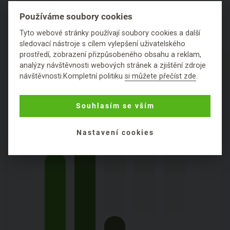
Položit dotaz
Používáme soubory cookies
Tyto webové stránky používají soubory cookies a další
sledovací nástroje s cílem vylepšení uživatelského
prostředí, zobrazení přizpůsobeného obsahu a reklam,
analýzy návštěvnosti webových stránek a zjištění zdroje
PODROBNÉ SLOŽENÍ
návštěvnosti.Kompletní politiku
si můžete přečíst zde
.
PRODUKTU
Souhlasím se vším
Konzistence:
hutná krémová
Obal:
bioplast z cukrové třtiny
Nastavení cookies