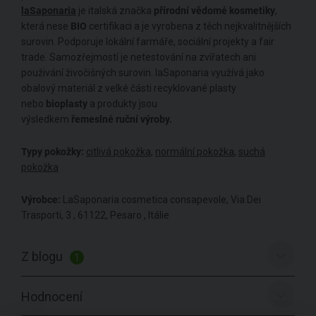
laSaponaria
je italská značka
přírodní
vědomé
kosmetiky
,
která nese
BIO
certifikaci a je vyrobena z těch nejkvalitnějších
surovin. Podporuje lokální farmáře, sociální projekty a fair
trade. Samozřejmostí je netestování na zvířatech ani
použivání živočišných surovin. laSaponaria využívá jako
obalový materiál z velké části recyklované plasty
nebo
bioplasty
a produkty jsou
výsledkem
řemeslné
ruční
výroby.
Typy pokožky:
citlivá pokožka
,
normální pokožka
,
suchá
pokožka
Výrobce:
LaSaponaria cosmetica consapevole, Via Dei
Trasporti, 3 , 61122, Pesaro , Itálie
Z blogu
1
Hodnocení