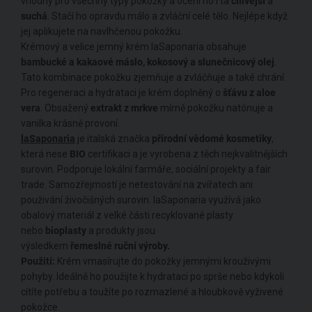
vhodný pro všechny typy pokožky a ocení ho i ta
cilivější
a
suchá
. Stačí ho opravdu málo a zvláční celé tělo. Nejlépe když
jej aplikujete na navlhčenou pokožku.
Krémový a velice jemný krém laSaponaria obsahuje
bambucké a kakaové máslo, kokosový a slunečnicový olej
.
Tato kombinace pokožku zjemňuje a zvláčňuje a také chrání.
Pro regeneraci a hydrataci je krém doplněný o
šťávu z aloe
vera
. Obsažený
extrakt z mrkve
mírně pokožku natónuje a
vanilka krásně provoní.
laSaponaria
je italská značka
přírodní
vědomé
kosmetiky
,
která nese
BIO
certifikaci a je vyrobena z těch nejkvalitnějších
surovin. Podporuje lokální farmáře, sociální projekty a fair
trade. Samozřejmostí je netestování na zvířatech ani
použivání živočišných surovin. laSaponaria využívá jako
obalový materiál z velké části recyklované plasty
nebo
bioplasty
a produkty jsou
výsledkem
řemeslné
ruční
výroby.
Použití:
Krém vmasírujte do pokožky jemnými krouživými
pohyby. Ideálně ho použijte k hydrataci po sprše nebo kdykoli
cítíte potřebu a toužíte po rozmazlené a hloubkově vyživené
pokožce.