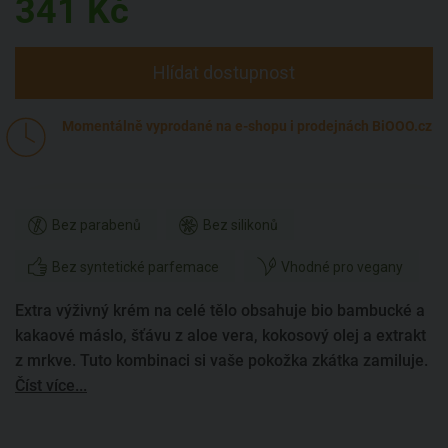
341
Kč
Hlídat dostupnost
Momentálně vyprodané na e-shopu i prodejnách BiOOO.cz
Bez parabenů
Bez silikonů
Bez syntetické parfemace
Vhodné pro vegany
Extra výživný krém na celé tělo obsahuje bio bambucké a
kakaové máslo, šťávu z aloe vera, kokosový olej a extrakt
z mrkve. Tuto kombinaci si vaše pokožka zkátka zamiluje.
Číst více...