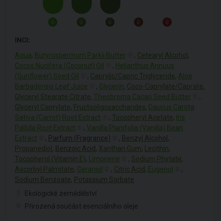
INCI:
Aqua
,
Butyrospermum Parkii Butter
,
Cetearyl Alcohol
,
1
Cocos Nucifera (Coconut) Oil
,
Helianthus Annuus
1
(Sunflower) Seed Oil
,
Caprylic/Capric Triglyceride
,
Aloe
1
Barbadensis Leaf Juice
,
Glycerin
,
Coco-Caprylate/Caprate
,
1
Glyceryl Stearate Citrate
,
Theobroma Cacao Seed Butter
,
1
Glyceryl Caprylate
,
Fructooligosaccharides
,
Daucus Carota
Sativa (Carrot) Root Extract
,
Tocopheryl Acetate
,
Iris
1
Pallida Root Extract
,
Vanilla Planifolia (Vanilla) Bean
1
Extract
,
Parfum (Fragrance)
,
Benzyl Alcohol
,
1
2
Propanediol
,
Benzoic Acid
,
Xanthan Gum
,
Lecithin
,
Tocopherol (Vitamin E)
,
Limonene
,
Sodium Phytate
,
2
Ascorbyl Palmitate
,
Geraniol
,
Citric Acid
,
Eugenol
,
2
2
Sodium Benzoate
,
Potassium Sorbate
Ekologické zemědělství
1
Přirozená součást esenciálního oleje
2