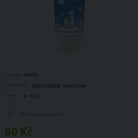
Značka:
SANTE
Certifikáty:
,
,
BDIH
NATRUE
Cruelty Free
Balení:
75 ml
Uložit na seznam přání
80
Kč