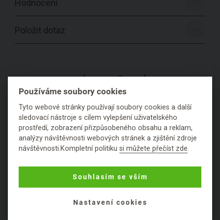
Hodnocení
Položit dotaz
PODROBNÉ SLOŽENÍ
Používáme soubory cookies
PRODUKTU
Tyto webové stránky používají soubory cookies a další
sledovací nástroje s cílem vylepšení uživatelského
Konzistence:
hutná krémová
prostředí, zobrazení přizpůsobeného obsahu a reklam,
Obal:
plastový
analýzy návštěvnosti webových stránek a zjištění zdroje
návštěvnosti.Kompletní politiku
si můžete přečíst zde
.
Souhlasím se vším
Nastavení cookies