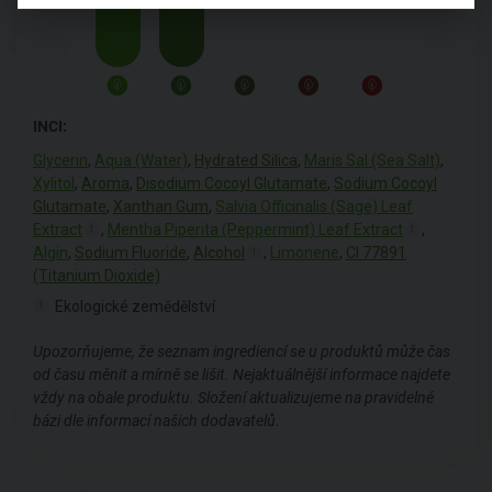
INCI:
Glycerin
,
Aqua (Water)
,
Hydrated Silica
,
Maris Sal (Sea Salt)
,
Xylitol
,
Aroma
,
Disodium Cocoyl Glutamate
,
Sodium Cocoyl
Glutamate
,
Xanthan Gum
,
Salvia Officinalis (Sage) Leaf
Extract
,
Mentha Piperita (Peppermint) Leaf Extract
,
1
1
Algin
,
Sodium Fluoride
,
Alcohol
,
Limonene
,
CI 77891
1
(Titanium Dioxide)
Ekologické zemědělství
1
Upozorňujeme, že seznam ingrediencí se u produktů může čas
od času měnit a mírně se lišit. Nejaktuálnější informace najdete
vždy na obale produktu. Složení aktualizujeme na pravidelné
bázi dle informací našich dodavatelů.