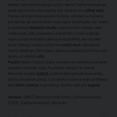
šalvěje, které jemně pečují o zuby i dásně. Pasta neobsahuje
lepek ani brusné mikročástice a je vhodná i pro
citlivé zuby.
Pasta s šetrnými kokosovými tenzidy, xylitolem a mořskou
solí šetrně, ale účinně zbaví zuby nejen zbytků jídel, ale i plaku
a zanechá je
dokonale hladké,
a kromě toho snižuje riziko
vzniku kazu. Díky přidanému extraktům z máty a šalvěje
nejen působí antibakteriálně a protizánětlivě, ale má také
lehce stahující účinky a příjemně
osvěží dech.
Obsažená
myrha zklidňuje citlivé zuby i dásně a působí příznivě na ústní
dutinu při výskytu
aftů.
Použití:
Malé množství pasty nenaste na navlhčený kartáček
a pečlivě vyčistěte zuby. Používejte alespoň 2x denně.
Německá značka
SANTE
vyrábí kvalitní přírodní kosmetiku
čistě z přírodních zdrojů. U produktů můžeme najít certifikace
jako
BDIH a Natrue
a spousta je vhodná také pro
vegany
.
Výrobce:
SANTÉ Naturkosmetik GmbH, Zur Kräuterwiese ,
31020 , Salzhemmendorf, Německo