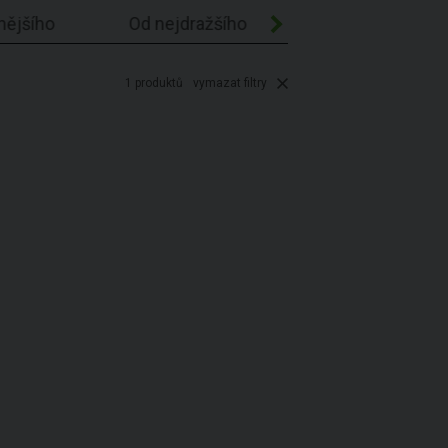
nějšího
Od nejdražšího
Abecedně A-Z
1
produktů
vymazat filtry