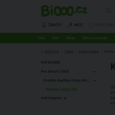
ZNAČKY
AKCE
BIOOO EXKL
Tělo
Pleť
Vlasy
Děti a maminky
BiOOO.cz
/
Zdraví
/
Doplňky stravy
/
Klouby 
KATEGORIE
Pro zdraví (1363)
Kvalitní doplňky stravy (486)
Li
Klouby a svaly (28)
po
tra
Další kategorie
kr