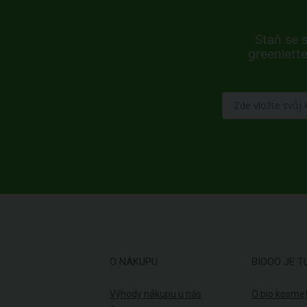
Staň se 
greenlette
O NÁKUPU
BIOOO JE T
Výhody nákupu u nás
O bio kosmet