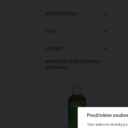
Terranova Health
PŘÍZNIVÉ ÚČINKY
Viridian
Zdravá ústní dutina
UŽITÍ
Detoxikace
Vnitřní
Cholesterol
SLOŽENÍ
Vnější
Močové cesty
Bez parabenů
NAPOSLEDY NAŠI ZÁKAZNÍCI
Posílení imunity
OBJEDNALI
Vhodné pro vegany
Pohybový aparát
Bez vůně
Bez syntetické parfemace
Bez konzervantů
Bez kofeinu
Používáme soubor
Bez laktózy
Tyto webové stránky pou
Bez lepku