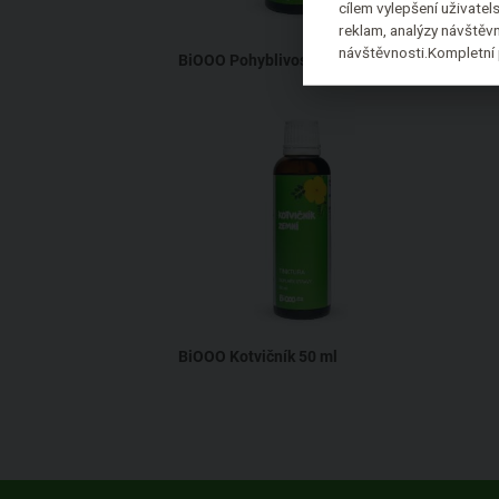
cílem vylepšení uživate
reklam, analýzy návštěvn
Bez přidaného cukru
návštěvnosti.Kompletní 
BiOOO Pohyblivost
50 ml
BIO
BiOOO Kotvičník
50 ml