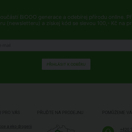
součástí BiOOO generace a odebírej přírodu online. Při
ru (newsletteru) a získej kód se slevou 100,- Kč na p
PŘIHLÁSIT K ODBĚRU
U PRO VÁS
PŘIJĎTE NA PRODEJNU
POMŮŽEME V
ice a eko drogerii
+420 