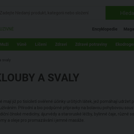
Hleda
UZIVNĚ
Encyklopedie
Maga
Muži
Vůně
Líčení
Zdraví
Zdravé potraviny
Ekodroge
a svaly
KLOUBY A SVALY
dé mají již po tisíciletí ověřené účinky určitých látek, jež pomáhají udrž
užíváním. Přírodní a bio podpůrné přípravky na bolavou pohybovou soust
diční čínské medicíny, ájurvédy a staroruské léčby, bylinné čaje, různé sol
émy a oleje pro promazávání i jemné masáže.