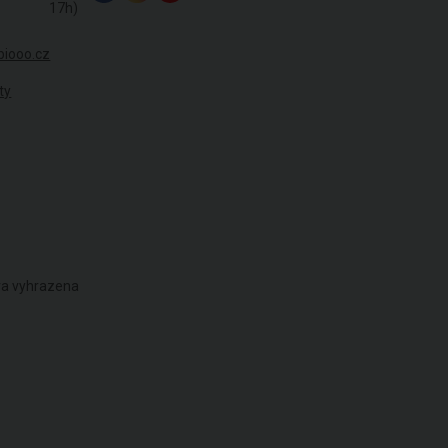
17h)
biooo.cz
ty
áva vyhrazena