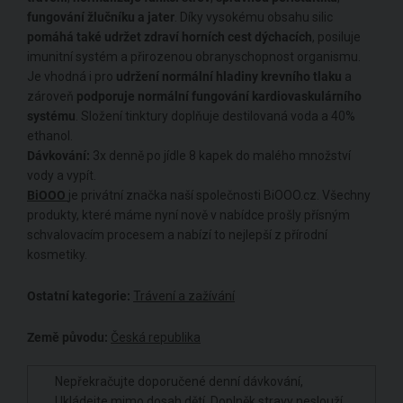
fungování žlučníku a jater
. Díky vysokému obsahu silic
pomáhá také udržet zdraví horních cest dýchacích
, posiluje
imunitní systém a přirozenou obranyschopnost organismu.
Je vhodná i pro
udržení normální hladiny krevního tlaku
a
zároveň
podporuje normální fungování kardiovaskulárního
systému
. Složení tinktury doplňuje destilovaná voda a 40%
ethanol.
Dávkování:
3x denně po jídle 8 kapek do malého množství
vody a vypít.
BiOOO
je privátní značka naší společnosti BiOOO.cz. Všechny
produkty, které máme nyní nově v nabídce prošly přísným
schvalovacím procesem a nabízí to nejlepší z přírodní
kosmetiky.
Ostatní kategorie:
Trávení a zažívání
Země původu:
Česká republika
Nepřekračujte doporučené denní dávkování,
Ukládejte mimo dosah dětí, Doplněk stravy neslouží