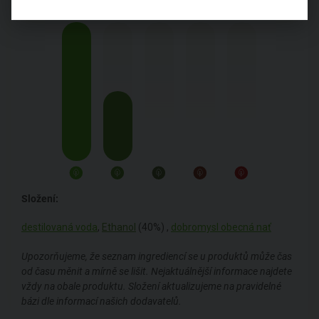
Složení:
destilovaná voda
,
Ethanol
(40%) ,
dobromysl obecná nať
Upozorňujeme, že seznam ingrediencí se u produktů může čas
od času měnit a mírně se lišit. Nejaktuálnější informace najdete
vždy na obale produktu. Složení aktualizujeme na pravidelné
bázi dle informací našich dodavatelů.