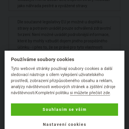
jako náhrada pestré a vyvážené stravy.
Dle současné legislativy EU je možné u doplňků
stravy a potravin uvádět pouze schválená zdravotní
tvrzení. Není možné uvádět podrobnější informace,
které by mohly vzbudit dojem jiného prospěšného
účinku - i přes to, že se právě pro tyto vlastnosti
používají historicky.
Používáme soubory cookies
Hodnocení
Tyto webové stránky používají soubory cookies a další
sledovací nástroje s cílem vylepšení uživatelského
prostředí, zobrazení přizpůsobeného obsahu a reklam,
Položit dotaz
analýzy návštěvnosti webových stránek a zjištění zdroje
návštěvnosti.Kompletní politiku
si můžete přečíst zde
.
Souhlasím se vším
PODROBNÉ SLOŽENÍ
PRODUKTU
Nastavení cookies