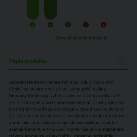
>
Zobrazit podrobné složení
Popis produktu
Dobromysl BiOOO
tinktura má celou řadu prospěšných
účinků, ne nadarmo se jí přezdívá magická rostlina.
Dobromysl obecná
je vytrvalá bylina dorůstající výšky až 60
cm. Z rostliny se využívá především její nať, v kuchyni je jako
koření známá pod názvem oregano, využití však najde i jako
čaj. Extrakt z natě dobromysli obsažený v tinktuře představuje
pomocníka především pro
lepší duševní výkon
a
kvalitní
spánek
. Benefituje z něj však i zbytek těla, jelikož
napomáhá
trávení
,
normalizuje funkci střev
,
správnou peristaltiku
,