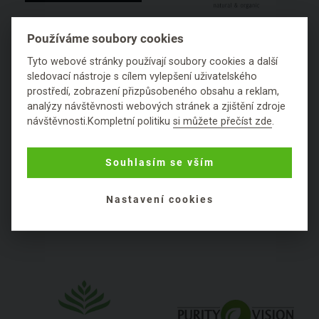
MOSSA
Naobay
Používáme soubory cookies
Lotyšsko
Španělsko
Tyto webové stránky používají soubory cookies a další
sledovací nástroje s cílem vylepšení uživatelského
prostředí, zobrazení přizpůsobeného obsahu a reklam,
analýzy návštěvnosti webových stránek a zjištění zdroje
návštěvnosti.Kompletní politiku
si můžete přečíst zde
.
Souhlasím se vším
Nastavení cookies
Natura Siberica
Nobilis Tilia
Estonsko
Česká republika