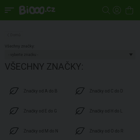
Domů
Všechny značky:
VŠECHNY ZNAČKY:
Značky od A do B
Značky od C do D
Značky od E do G
Značky od H do L
Značky od M do N
Značky od O do R