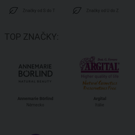
Značky od S do T
Značky od U do Z
TOP ZNAČKY:
Annemarie Börlind
Argital
Německo
Itálie