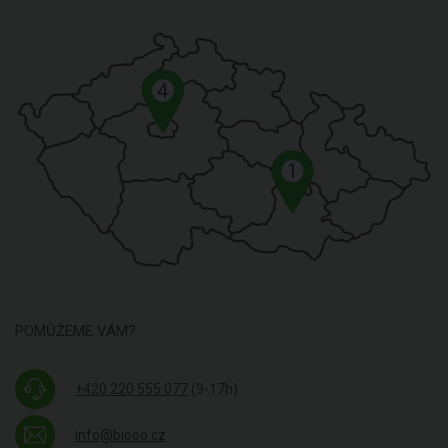
4
1
POMŮŽEME VÁM?
+420 220 555 077
(9-17h)
info@biooo.cz