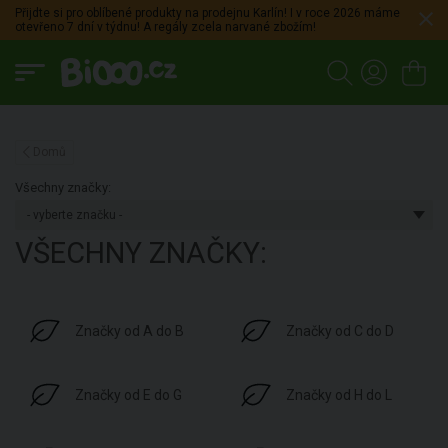
Přijdte si pro oblíbené produkty na prodejnu Karlín! I v roce 2026 máme
otevřeno 7 dní v týdnu! A regály zcela narvané zbožím!
Domů
Všechny značky:
VŠECHNY ZNAČKY:
Značky od A do B
Značky od C do D
Značky od E do G
Značky od H do L