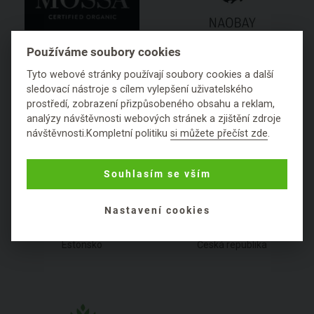
Používáme soubory cookies
MOSSA
Naobay
Tyto webové stránky používají soubory cookies a další
Lotyšsko
Španělsko
sledovací nástroje s cílem vylepšení uživatelského
prostředí, zobrazení přizpůsobeného obsahu a reklam,
analýzy návštěvnosti webových stránek a zjištění zdroje
návštěvnosti.Kompletní politiku
si můžete přečíst zde
.
Souhlasím se vším
Nastavení cookies
Natura Siberica
Nobilis Tilia
Estonsko
Česká republika