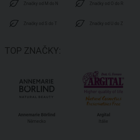
Značky od M do N
Značky od O do R
Značky od S do T
Značky od U do Z
TOP ZNAČKY:
Annemarie Börlind
Argital
Německo
Itálie