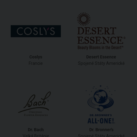
Coslys
Desert Essence
Francie
Spojené Státy Americké
Dr. Bach
Dr. Bronner's
Velká Británie
Spojené Státy Americké