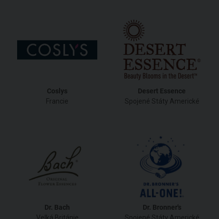
Coslys
Desert Essence
Francie
Spojené Státy Americké
Dr. Bach
Dr. Bronner's
Velká Británie
Spojené Státy Americké