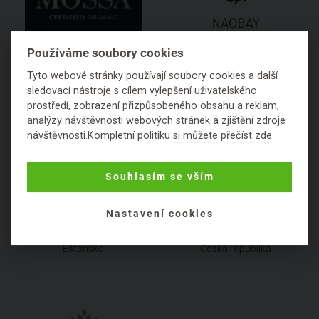
Používáme soubory cookies
MOSSA
Naobay
Tyto webové stránky používají soubory cookies a další
Lotyšsko
Španělsko
sledovací nástroje s cílem vylepšení uživatelského
prostředí, zobrazení přizpůsobeného obsahu a reklam,
analýzy návštěvnosti webových stránek a zjištění zdroje
návštěvnosti.Kompletní politiku
si můžete přečíst zde
.
Souhlasím se vším
Nastavení cookies
Natura Siberica
Nobilis Tilia
Estonsko
Česká republika