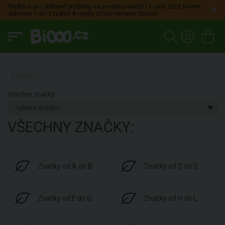
Přijdte si pro oblíbené produkty na prodejnu Karlín! I v roce 2026 máme
otevřeno 7 dní v týdnu! A regály zcela narvané zbožím!
Domů
Všechny značky:
VŠECHNY ZNAČKY:
Značky od A do B
Značky od C do D
Značky od E do G
Značky od H do L