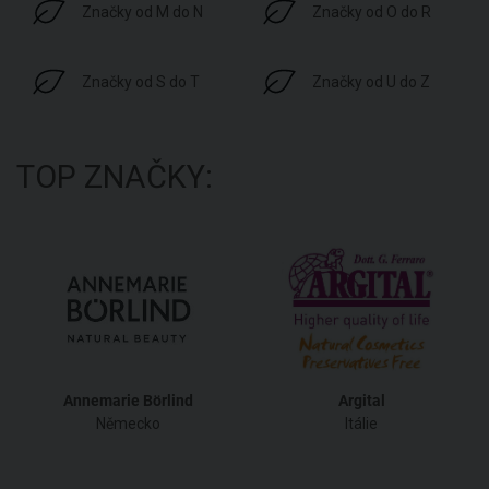
Značky od M do N
Značky od O do R
Značky od S do T
Značky od U do Z
TOP ZNAČKY:
Annemarie Börlind
Argital
Německo
Itálie