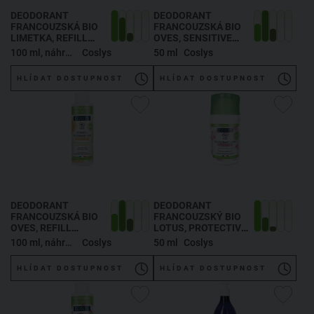
DEODORANT
DEODORANT
FRANCOUZSKÁ BIO
FRANCOUZSKÁ BIO
LIMETKA
, REFILL
OVES
, SENSITIVE
ENERGIZING
SKIN DEODORANT
100 ml, náhradní náplň
Coslys
50 ml
Coslys
DEODORANT
FRENCH ORGANIC
ORGANIC LIME
OAT
HLÍDAT DOSTUPNOST
HLÍDAT DOSTUPNOST
DEODORANT
DEODORANT
FRANCOUZSKÁ BIO
FRANCOUZSKÝ BIO
OVES
, REFILL
LOTUS
, PROTECTIVE
SENSITIVE SKIN
DEODORANT
100 ml, náhradní náplň
Coslys
50 ml
Coslys
DEODORANT
FRENCH ORGANIC
FRENCH ORGANIC
LOTUS
HLÍDAT DOSTUPNOST
HLÍDAT DOSTUPNOST
OAT