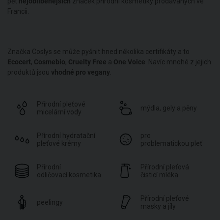
pět
nejoblíbenějších
značek přírodní kosmetiky prodávaných ve
Francii.
Značka Coslys se může pyšnit hned několika certifikáty a to
Ecocert
,
Cosmebio
,
Cruelty Free
a
One Voice
. Navíc mnohé z jejich
produktů jsou
vhodné pro vegany
.
Přírodní pleťové
mýdla, gely a pěny
micelární vody
Přírodní hydratační
pro
pleťové krémy
problematickou pleť
Přírodní
Přírodní pleťová
odličovací kosmetika
čisticí mléka
Přírodní pleťové
peelingy
masky a jíly