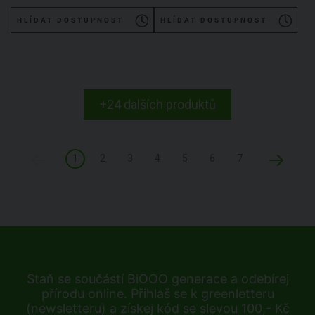
HLÍDAT DOSTUPNOST
HLÍDAT DOSTUPNOST
+24 dalších produktů
1
2
3
4
5
6
7
Staň se součástí BiOOO generace a odebírej
přírodu online. Přihlaš se k greenletteru
(newsletteru) a získej kód se slevou 100,- Kč