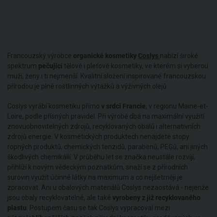
Francouzský výrobce
organické kosmetiky
Coslys
nabízí široké
spektrum
pečující
tělové i pleťové kosmetiky, ve kterém si vyberou
muži, ženy i ti nejmenší. Kvalitní složení inspirované francouzskou
přírodou je plné rostlinných výtažků a výživných olejů.
Coslys vyrábí kosmetiku přímo
v srdci Francie
, v regionu Maine-et-
Loire, podle přísných pravidel. Při výrobě dbá na maximální využití
znovuobnovitelných zdrojů, recyklovaných obalů i alternativních
zdrojů energie. V kosmetických produktech nenajdete stopy
ropných produktů, chemických tenzidů, parabenů, PEGů, ani jiných
škodlivých chemikálií. V průběhu let se značka neustále rozvíjí,
přihlíží k novým vědeckým poznatkům, snaží se z přírodních
surovin využít účinné látky na maximum a co nejšetrněji je
zpracovat. Ani u obalových materiálů Coslys nezaostává - nejenže
jsou obaly recyklovatelné, ale také
vyrobeny z již recyklovaného
plastu
. Postupem času se tak Coslys vypracoval mezi