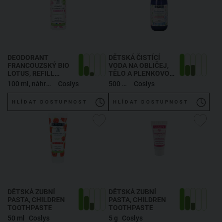
DEODORANT
DĚTSKÁ ČISTÍCÍ
FRANCOUZSKÝ BIO
VODA NA OBLIČEJ,
LOTUS
, REFILL
TĚLO A PLENKOVOU
PROTECTIVE
OBLAST
100 ml, náhradní náplň
Coslys
500 ml
Coslys
DEODORANT
FRENCH ORGANIC
HLÍDAT DOSTUPNOST
HLÍDAT DOSTUPNOST
LOTUS
DĚTSKÁ ZUBNÍ
DĚTSKÁ ZUBNÍ
PASTA
, CHILDREN
PASTA
, CHILDREN
TOOTHPASTE
TOOTHPASTE
50 ml
Coslys
5 g
Coslys