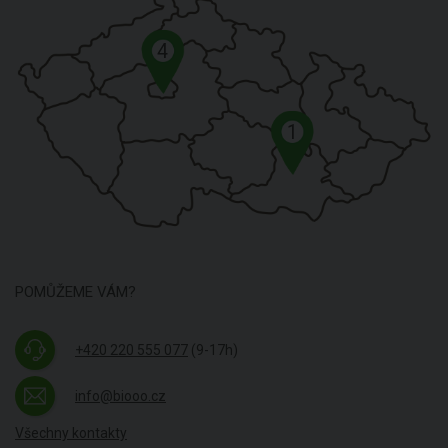
4
1
POMŮŽEME VÁM?
+420 220 555 077
(9-17h)
info@biooo.cz
Všechny kontakty