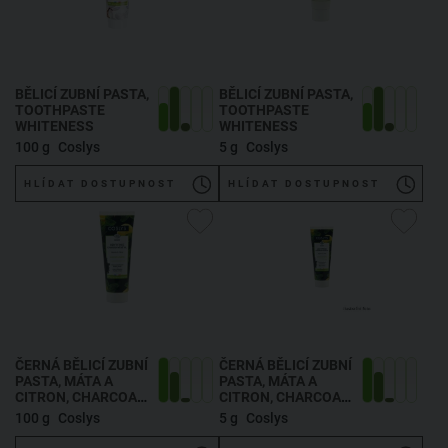
BĚLICÍ ZUBNÍ PASTA
,
BĚLICÍ ZUBNÍ PASTA
,
TOOTHPASTE
TOOTHPASTE
WHITENESS
WHITENESS
100 g
Coslys
5 g
Coslys
HLÍDAT DOSTUPNOST
HLÍDAT DOSTUPNOST
ČERNÁ BĚLICÍ ZUBNÍ
ČERNÁ BĚLICÍ ZUBNÍ
PASTA, MÁTA A
PASTA, MÁTA A
CITRON
, CHARCOAL
CITRON
, CHARCOAL
TOOTHPASTE
TOOTHPASTE
100 g
Coslys
5 g
Coslys