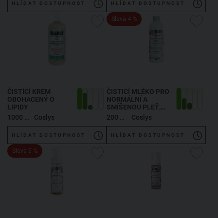
HLÍDAT DOSTUPNOST
HLÍDAT DOSTUPNOST
Sleva 4 %
ČISTÍCÍ KRÉM
ČISTICÍ MLÉKO PRO
OBOHACENÝ O
NORMÁLNÍ A
LIPIDY
SMÍŠENOU PLEŤ
,
FACIAL CLEANSING
1000 ml
Coslys
200 ml
Coslys
MILK
HLÍDAT DOSTUPNOST
HLÍDAT DOSTUPNOST
Sleva 5 %