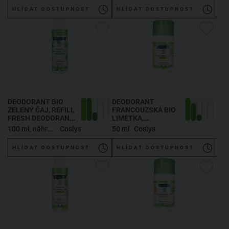
HLÍDAT DOSTUPNOST
HLÍDAT DOSTUPNOST
DEODORANT BIO
DEODORANT
ZELENÝ ČAJ
, REFILL
FRANCOUZSKÁ BIO
FRESH DEODORANT
LIMETKA
,
GREEN TEA
ENERGIZING
100 ml, náhradní náplň
Coslys
50 ml
Coslys
DEODORANT
FRENCH ORGANIC
HLÍDAT DOSTUPNOST
HLÍDAT DOSTUPNOST
LIME