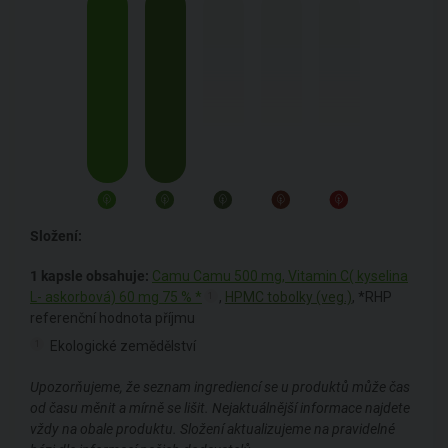
Složení:
1 kapsle obsahuje:
Camu Camu 500 mg, Vitamin C( kyselina
L- askorbová) 60 mg 75 % *
,
HPMC tobolky (veg.)
,
*RHP
1
referenční hodnota příjmu
Ekologické zemědělství
1
Upozorňujeme, že seznam ingrediencí se u produktů může čas
od času měnit a mírně se lišit. Nejaktuálnější informace najdete
vždy na obale produktu. Složení aktualizujeme na pravidelné