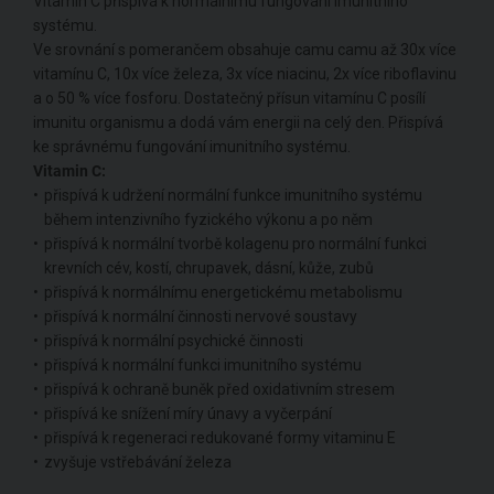
Vitamin C přispívá k normálnímu fungování imunitního
systému.
Ve srovnání s pomerančem obsahuje camu camu až 30x více
vitamínu C, 10x více železa, 3x více niacinu, 2x více riboflavinu
a o 50 % více fosforu. Dostatečný přísun vitamínu C posílí
imunitu organismu a dodá vám energii na celý den. Přispívá
ke správnému fungování imunitního systému.
Vitamin C:
přispívá k udržení normální funkce imunitního systému
během intenzivního fyzického výkonu a po něm
přispívá k normální tvorbě kolagenu pro normální funkci
krevních cév, kostí, chrupavek, dásní, kůže, zubů
přispívá k normálnímu energetickému metabolismu
přispívá k normální činnosti nervové soustavy
přispívá k normální psychické činnosti
přispívá k normální funkci imunitního systému
přispívá k ochraně buněk před oxidativním stresem
přispívá ke snížení míry únavy a vyčerpání
přispívá k regeneraci redukované formy vitaminu E
zvyšuje vstřebávání železa