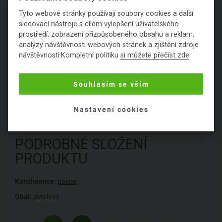
1620, AL Hoorn, Nizozemí
Tyto webové stránky používají soubory cookies a další
sledovací nástroje s cílem vylepšení uživatelského
Z blogu
prostředí, zobrazení přizpůsobeného obsahu a reklam,
1
analýzy návštěvnosti webových stránek a zjištění zdroje
návštěvnosti.Kompletní politiku
si můžete přečíst zde
.
Hodnocení
Souhlasím se vším
Položit dotaz
Nastavení cookies
PODROBNÉ SLOŽENÍ
PRODUKTU
Konzistence:
pevná
Obal:
plastový