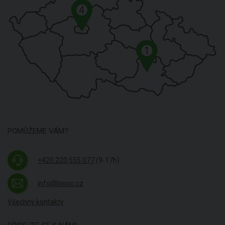
4
1
POMŮŽEME VÁM?
+420 220 555 077
(9-17h)
info@biooo.cz
Všechny kontakty