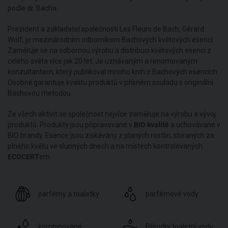
podle dr. Bacha.
Prezident a zakladatel společnosti Les Fleurs de Bach, Gérard
Wolf, je mezinárodním odborníkem Bachových květových esencí.
Zaměřuje se na odbornou výrobu a distribuci květových esencí z
celého světa více jak 20 let. Je uznávaným a renomovaným
konzultantem, který publikoval mnoho knih o Bachových esencích.
Osobně garantuje kvalitu produktů v přísném souladu s originální
Bachovou metodou.
Ze všech aktivit se společnost nejvíce zaměřuje na výrobu a vývoj
produktů. Produkty jsou připravované v
BIO kvalitě
a uchovávané v
BIO brandy. Esence jsou získávány z planých rostlin, sbíraných za
plného květu ve slunných dnech a na místech kontrolovaných
ECOCERT
em.
parfémy a toaletky
parfémové vody
kombinované
Přírodní toaletní vody