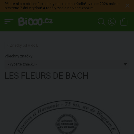
Přijdte si pro oblíbené produkty na prodejnu Karlín! I v roce 2026 máme
otevřeno 7 dní v týdnu! A regály zcela narvané zbožím!
Značky od H do L
Všechny značky:
LES FLEURS DE BACH