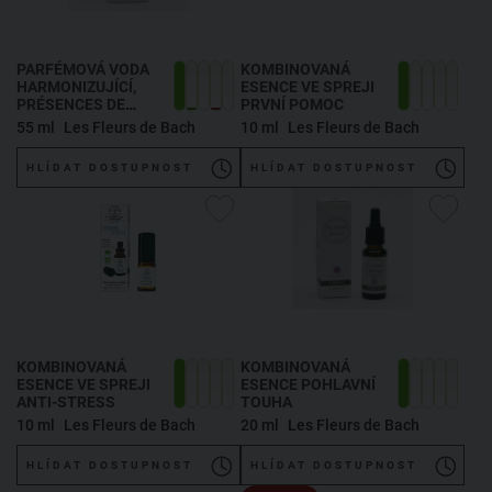
PARFÉMOVÁ VODA
KOMBINOVANÁ
HARMONIZUJÍCÍ,
ESENCE VE SPREJI
PRÉSENCES DE
PRVNÍ POMOC
BACH
55 ml
Les Fleurs de Bach
10 ml
Les Fleurs de Bach
HLÍDAT DOSTUPNOST
HLÍDAT DOSTUPNOST
KOMBINOVANÁ
KOMBINOVANÁ
ESENCE VE SPREJI
ESENCE POHLAVNÍ
ANTI-STRESS
TOUHA
10 ml
Les Fleurs de Bach
20 ml
Les Fleurs de Bach
HLÍDAT DOSTUPNOST
HLÍDAT DOSTUPNOST