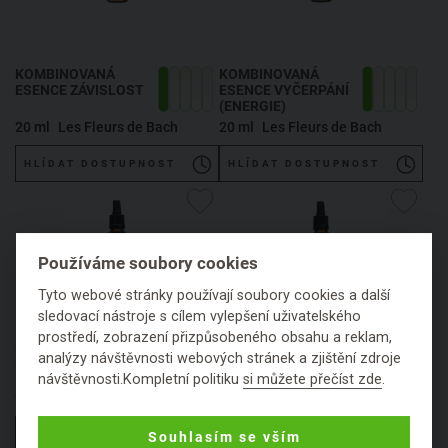
KOMBINOVANÁ
KOMBINOVANÁ
ESENCE ZÁVISLOST
ESENCE VYČERPÁNÍ
(ENERGIE)
20 ml
Les Fleurs de Bach
20 ml
Les Fleurs de Bach
HLÍDAT DOSTUPNOST
HLÍDAT DOSTUPNOST
Používáme soubory cookies
Tyto webové stránky používají soubory cookies a další
sledovací nástroje s cílem vylepšení uživatelského
prostředí, zobrazení přizpůsobeného obsahu a reklam,
KOMBINOVANÁ
KOMBINOVANÁ
analýzy návštěvnosti webových stránek a zjištění zdroje
ESENCE DEPRESE
ESENCE
SEBEDŮVĚRA
návštěvnosti.Kompletní politiku
si můžete přečíst zde
.
20 ml
Les Fleurs de Bach
20 ml
Les Fleurs de Bach
HLÍDAT DOSTUPNOST
HLÍDAT DOSTUPNOST
Souhlasím se vším