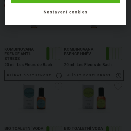
Sleva 4 %
Nastavení cookies
KOMBINOVANÁ
KOMBINOVANÁ
ESENCE ANTI-
ESENCE HNĚV
STRESS
20 ml
Les Fleurs de Bach
20 ml
Les Fleurs de Bach
HLÍDAT DOSTUPNOST
HLÍDAT DOSTUPNOST
BIO TOALETNÍ VODA
BIO TOALETNÍ VODA